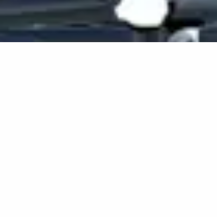
Pourquoi la Sécurité des
Endpoints est-elle
Cruciale ?
Les endpoints, qu’il s’agisse de postes de travail,