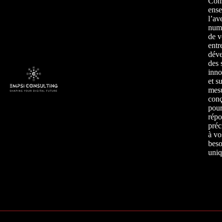
Cons
ens
l’av
num
de v
entr
déve
des 
inno
et s
mesu
con
pou
répo
préc
à vo
beso
uniq