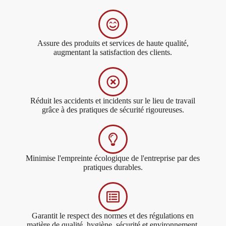
Assure des produits et services de haute qualité,
augmentant la satisfaction des clients.
Réduit les accidents et incidents sur le lieu de travail
grâce à des pratiques de sécurité rigoureuses.
Minimise l'empreinte écologique de l'entreprise par des
pratiques durables.
Garantit le respect des normes et des régulations en
matière de qualité, hygiène, sécurité et environnement.