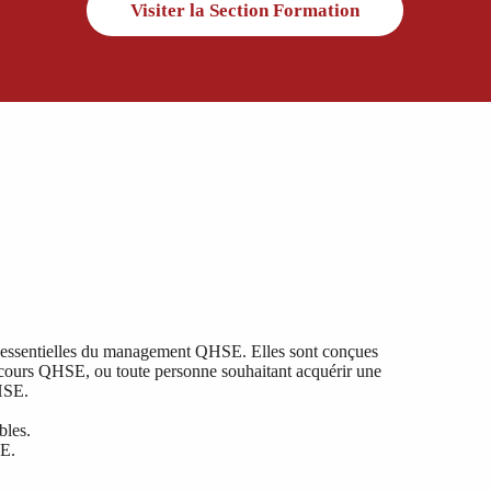
Visiter la Section Formation
ses essentielles du management QHSE. Elles sont conçues
rcours QHSE, ou toute personne souhaitant acquérir une
HSE.
bles.
SE.