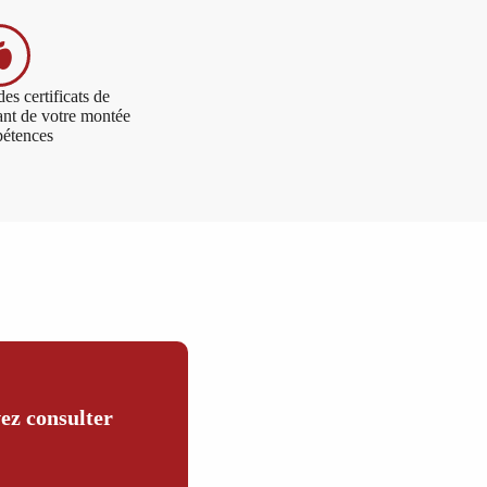
es certificats de
tant de votre montée
étences
ez consulter