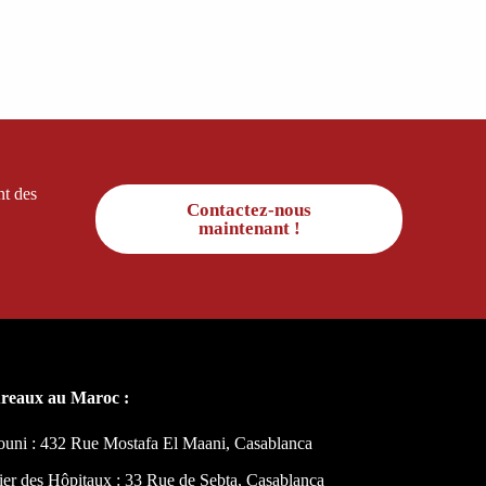
nt des
Contactez-nous
maintenant !
reaux au Maroc :
ouni : 432 Rue Mostafa El Maani, Casablanca
ier des Hôpitaux : 33 Rue de Sebta, Casablanca