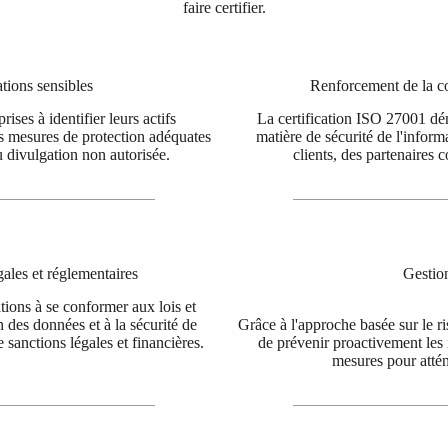
faire certifier.
tions sensibles
Renforcement de la co
ses à identifier leurs actifs
La certification ISO 27001 dé
es mesures de protection adéquates
matière de sécurité de l'inform
ou divulgation non autorisée.
clients, des partenaires 
ales et réglementaires
Gestio
ions à se conformer aux lois et
n des données et à la sécurité de
Grâce à l'approche basée sur le r
e sanctions légales et financières.
de prévenir proactivement les 
mesures pour attén