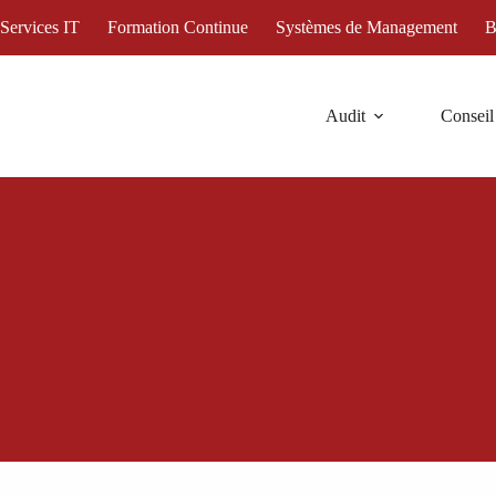
 Services IT
Formation Continue
Systèmes de Management
B
 management de la sécurité de l'information
compromis
Audit
Conseil