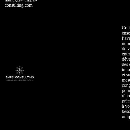
consulting.com
Cons
ens
l’av
num
de v
entr
déve
des 
inno
et s
mesu
con
pou
répo
préc
à vo
beso
uniq