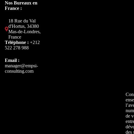
Nos Bureaux en
France :
18 Rue du Val
d'Hortus, 34380
Mas-de-Londres,
France
Téléphone :
+212
522 278 988
Email :
manager@empsi-
consulting.com
Cons
ens
l’av
num
de v
entr
déve
des 